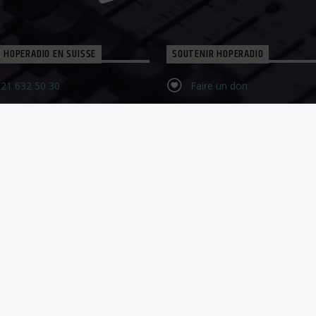
 HOPERADIO EN SUISSE
SOUTENIR HOPERADIO
21 632 50 30‬
Faire un don
tact@espoirmedias.ch
Share on LinkedIn
tact Form
Share on WhatsApp