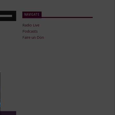
NAVIGATE
Utilisez
les
Radio Live
flèches
Podcasts
Faire un Don
haut/bas
pour
augmenter
ou
diminuer
le
volume.