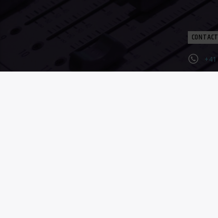
CONTACT
+41 
con
Con
MENTIONS LÉGALES
CONFIDENTIALITÉ
©2023 HopeRadio