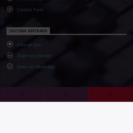
Contact Form
SOUTENIR HOPERADIO
Faire un don
Share on LinkedIn
Share on WhatsApp
MENTIONS LÉGALES
CONFIDENTIALITÉ
©2023 HopeRadio