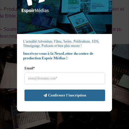
– Produire des émissions vidéo sur la santé, l’éducation et
la Bible.
– Soutenir la plateforme d’étude de la Bible à distance (e-
learning).
L’actualité Adventiste, Films, Series, Prédications, EDS, 
Témoignage, Podcasts et bien plus encore !
Inscrivez-vous à la NewsLetter du centre de 
production Espoir Médias !
Email*
Confirmer l'inscription