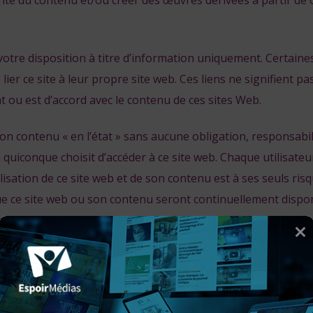
ente du contenu et/ou créer des œuvres dérivées à partir de c
votre disposition à titre d’information uniquement. Certaine
ier ce site à leur propre site web. Ces liens ne signifient pa
 ou est d’accord avec le contenu de ces sites Web.
son contenu « en l’état » sans aucune obligation, responsabil
à quiconque choisit d’accéder à ce site web. Chaque utilisateu
isation de ce site web et de son contenu est à ses seuls risq
e ce site web ou son contenu seront continuellement dispon
ou exempts d’erreurs ou de virus, ni que les informations qu’
s. Espoir Médias n’est pas responsable des dommages ou pré
, spéciaux et consécutifs) pouvant résulter de l’utilisation 
e quelconque du site web, ou de tout ce qui est soumis ou publ
résent paragraphe survivront à toute résiliation de la prése