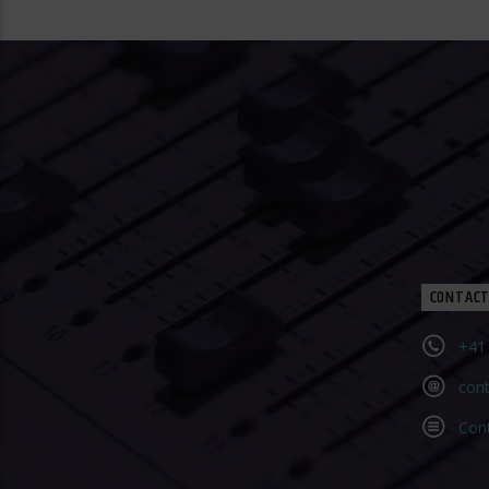
CONTACT
+41 
con
Con