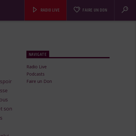
RADIO LIVE
FAIRE UN DON
NAVIGATE
Radio Live
Podcasts
Espoir
Faire un Don
isse
vous
et son
s