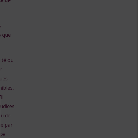
elui-
s
s que
ité ou
r
ues.
ibles,
il
judices
ou de
ié par
nte