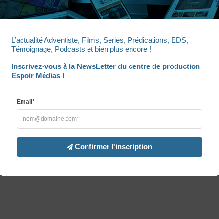
tu des lois de l’État du canton de Vaud (Suisse), qui sera la lo
L’actualité Adventiste, Films, Series, Prédications, EDS, 
e tous les termes et conditions ci-dessous. Toute action rela
Témoignage, Podcasts et bien plus encore !
 l’État du canton de Vaud.
Inscrivez-vous à la NewsLetter du centre de production 
Espoir Médias !
 concernant ce site Web ou tout ce qui s’y rapporte, vous 
re du site Web ou écrire à :
Email*
Confirmer l'inscription