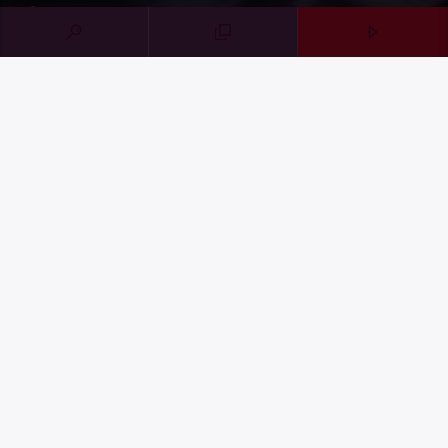
Contact Form
SOUTENIR HOPERADIO
Faire un don
Share on LinkedIn
Share on WhatsApp
MENTIONS LÉGALES
CONFIDENTIALITÉ
©2023 HopeRadio