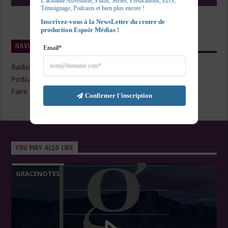
L’actualité Adventiste, Films, Series, Prédications, EDS, 
Témoignage, Podcasts et bien plus encore !
Inscrivez-vous à la NewsLetter du centre de 
production Espoir Médias !
NAVIGATE
Email*
Radio Live
Podcasts
Faire un Don
Confirmer l'inscription
YOU MAY ALSO LIKE
GRACENOTES