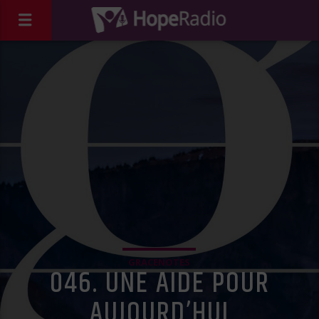
GRACENOTES
046. UNE AIDE POUR
AUJOURD’HUI