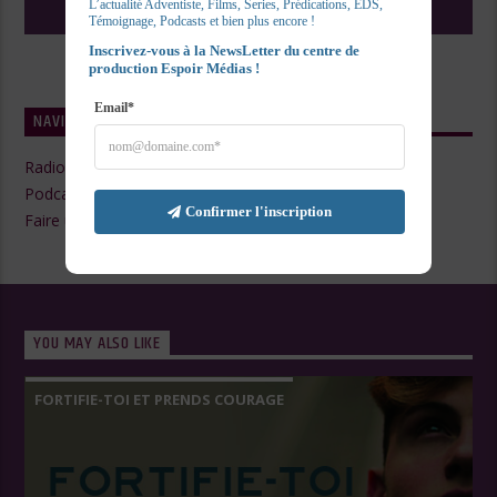
L’actualité Adventiste, Films, Series, Prédications, EDS, 
Témoignage, Podcasts et bien plus encore !
Inscrivez-vous à la NewsLetter du centre de 
production Espoir Médias !
Email*
NAVIGATE
Radio Live
Podcasts
Confirmer l'inscription
Faire un Don
YOU MAY ALSO LIKE
FORTIFIE-TOI ET PRENDS COURAGE