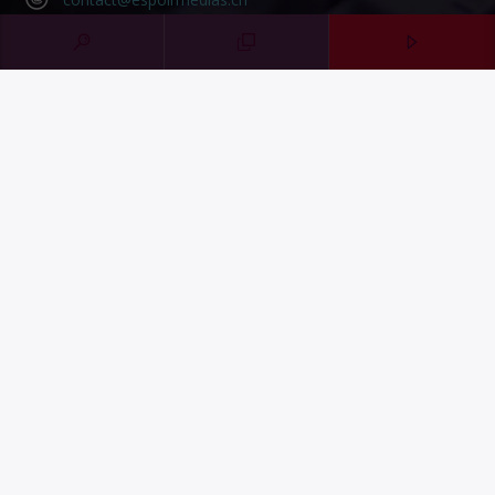
Contact Form
SOUTENIR HOPERADIO
Faire un don
Share on LinkedIn
Share on WhatsApp
MENTIONS LÉGALES
CONFIDENTIALITÉ
©2023 HopeRadio