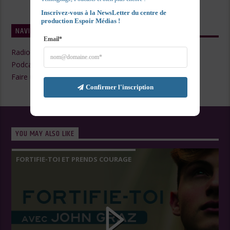
Inscrivez-vous à la NewsLetter du centre de 
production Espoir Médias !
NAVIGATE
Email*
Radio Live
Podcasts
Faire un Don
Confirmer l'inscription
YOU MAY ALSO LIKE
FORTIFIE-TOI ET PRENDS COURAGE