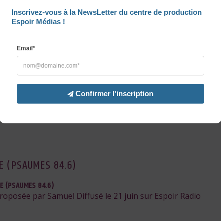
MATTHIEU 11.6)
Inscrivez-vous à la NewsLetter du centre de production 
Espoir Médias !
(MATTHIEU 11.6)
roposée par Samuel Diffusé le 5 juillet sur Espoir Radio
Email*
ÏE 56.2)
Confirmer l'inscription
AÏE 56.2)
proposée par Samuel Diffusé le 28 juin sur Espoir Radio
GE (PSAUMES 84.6)
GE (PSAUMES 84.6)
proposée par Samuel Diffusé le 21 juin sur Espoir Radio