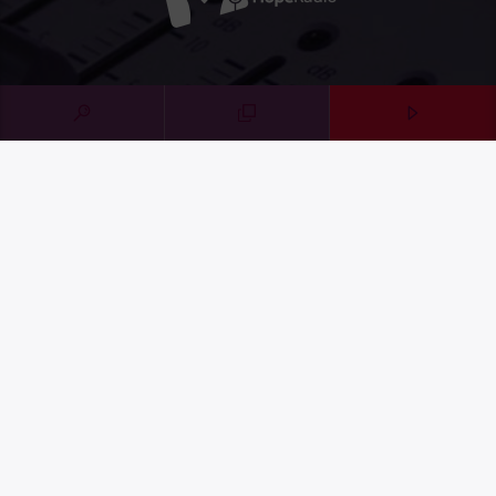
CONTACT HOPERADIO EN SUISSE
+41 21 632 50 30‬
contact@espoirmedias.ch
Contact Form
SOUTENIR HOPERADIO
Faire un don
Share on LinkedIn