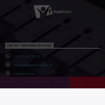
CONTACT HOPERADIO EN SUISSE
+41 21 632 50 30‬
contact@espoirmedias.ch
Contact Form
SOUTENIR HOPERADIO
Faire un don