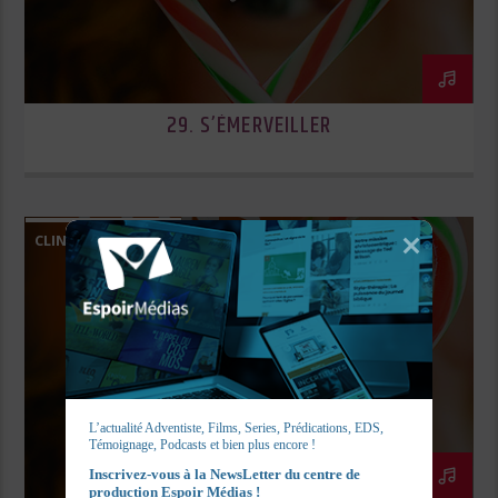
29. S’ÉMERVEILLER
CLINS D’OEIL DE VIE
L’actualité Adventiste, Films, Series, Prédications, EDS, 
Témoignage, Podcasts et bien plus encore !
Inscrivez-vous à la NewsLetter du centre de 
production Espoir Médias !