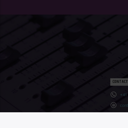
CONTACT
+41 
con
Con