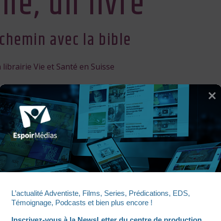
ne, un livre
chemin avec la bible
librairie Vie et Santé en Suisse
UNE SEMAINE, UN LIVRE
L’actualité Adventiste, Films, Series, Prédications, EDS, 
Témoignage, Podcasts et bien plus encore !
Inscrivez-vous à la NewsLetter du centre de production 