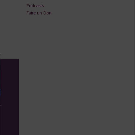
flèches
Podcasts
Faire un Don
haut/bas
pour
augmenter
ou
diminuer
le
volume.