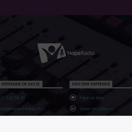
 HOPERADIO EN SUISSE
SOUTENIR HOPERADIO
21 632 50 30‬
Faire un don
tact@espoirmedias.ch
Share on LinkedIn
tact Form
Share on WhatsApp