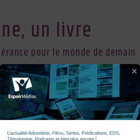
ne, un livre
pérance pour le monde de demain
librairie Vie et Santé en Suisse
UNE SEMAINE, UN LIVRE
L’actualité Adventiste, Films, Series, Prédications, EDS, 
Témoignage, Podcasts et bien plus encore !