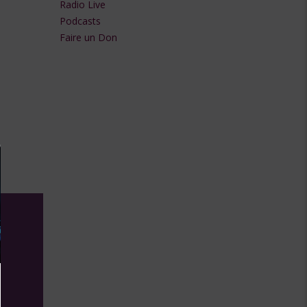
Radio Live
flèches
Podcasts
Faire un Don
haut/bas
pour
augmenter
ou
diminuer
le
volume.