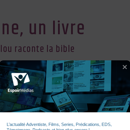
ne, un livre
lou raconte la bible
librairie Vie et Santé en Suisse
UNE SEMAINE, UN LIVRE
L’actualité Adventiste, Films, Series, Prédications, EDS, 
Témoignage, Podcasts et bien plus encore !