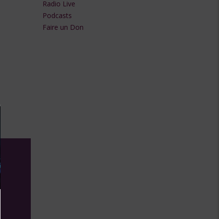
Radio Live
flèches
Podcasts
Faire un Don
haut/bas
pour
augmenter
ou
diminuer
le
volume.