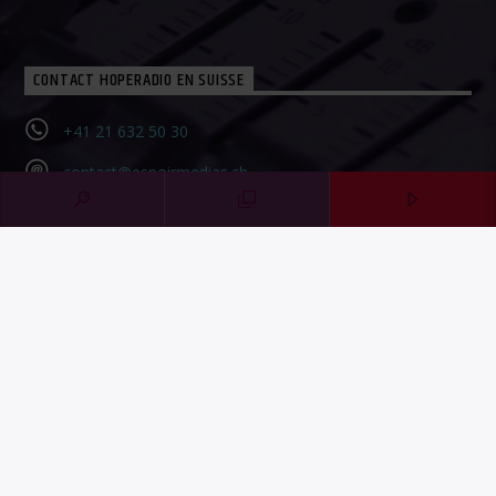
CONTACT HOPERADIO EN SUISSE
+41 21 632 50 30‬
contact@espoirmedias.ch
Contact Form
SOUTENIR HOPERADIO
Faire un don
Share on LinkedIn
Share on WhatsApp