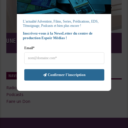
L’actualité Adventiste, Films, Series, Prédications, EDS, 
Témoignage, Podcasts et bien plus encore !
Inscrivez-vous à la NewsLetter du centre de 
production Espoir Médias !
UNE SEMAINE, UN LIVRE
Email*
NAVIGATE
Confirmer l'inscription
Radio Live
Podcasts
Faire un Don