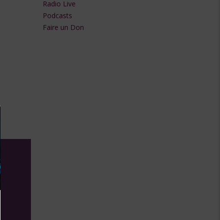
Radio Live
flèches
Podcasts
Faire un Don
haut/bas
pour
augmenter
ou
diminuer
le
volume.