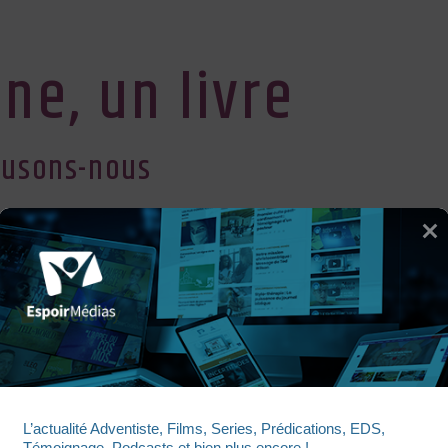
ne, un livre
musons-nous
librairie Vie et Santé en Suisse
UNE SEMAINE, UN LIVRE
L’actualité Adventiste, Films, Series, Prédications, EDS, 
Témoignage, Podcasts et bien plus encore !