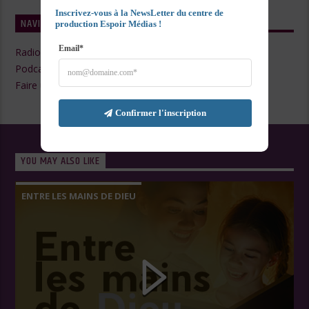
Inscrivez-vous à la NewsLetter du centre de 
NAVIGATE
production Espoir Médias !
Email*
Radio Live
Podcasts
Faire un Don
Confirmer l'inscription
YOU MAY ALSO LIKE
ENTRE LES MAINS DE DIEU