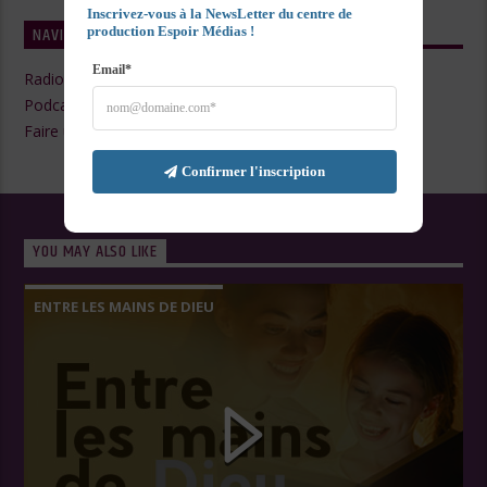
Inscrivez-vous à la NewsLetter du centre de 
NAVIGATE
production Espoir Médias !
Email*
Radio Live
Podcasts
Faire un Don
Confirmer l'inscription
YOU MAY ALSO LIKE
ENTRE LES MAINS DE DIEU