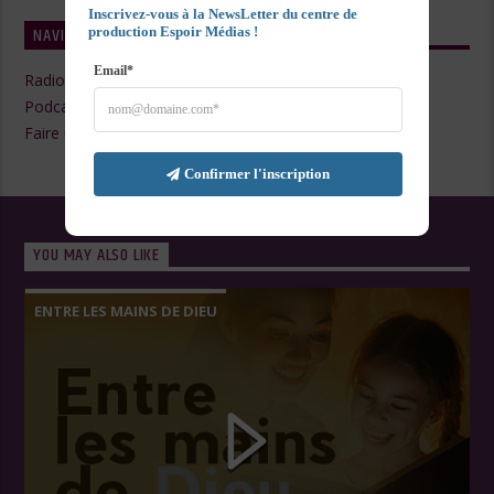
Inscrivez-vous à la NewsLetter du centre de 
NAVIGATE
production Espoir Médias !
Email*
Radio Live
Podcasts
Faire un Don
Confirmer l'inscription
YOU MAY ALSO LIKE
ENTRE LES MAINS DE DIEU