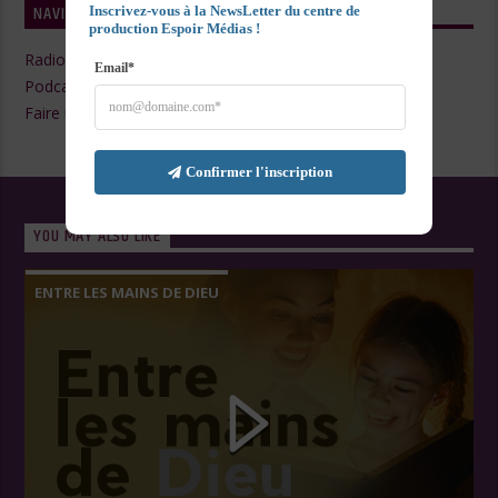
NAVIGATE
Inscrivez-vous à la NewsLetter du centre de 
production Espoir Médias !
Radio Live
Email*
Podcasts
Faire un Don
Confirmer l'inscription
YOU MAY ALSO LIKE
ENTRE LES MAINS DE DIEU