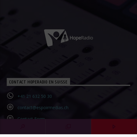
CONTACT HOPERADIO EN SUISSE
+41 21 632 50 30‬
contact@espoirmedias.ch
Contact Form