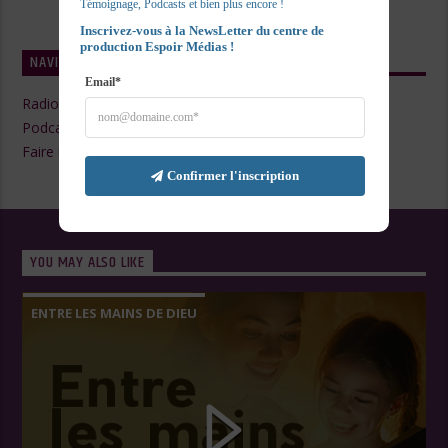
Témoignage, Podcasts et bien plus encore !
Inscrivez-vous à la NewsLetter du centre de 
production Espoir Médias !
NAVIGATE
Email*
Radio Live
Podcasts
Faire un Don
Confirmer l'inscription
YOU MAY ALSO LIKE
ENTRE LES MAINS DE DIEU