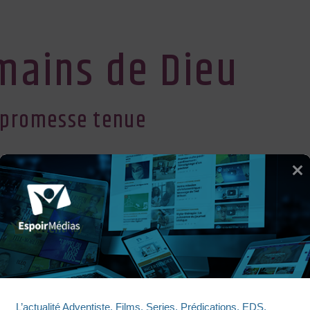
 mains de Dieu
 promesse tenue
nté
ir Radio
ENTRE LES MAINS DE DIE
L’actualité Adventiste, Films, Series, Prédications, EDS, 