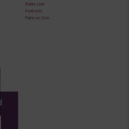
les
Radio Live
flèches
Podcasts
Faire un Don
haut/bas
pour
augmenter
ou
diminuer
le
volume.
U