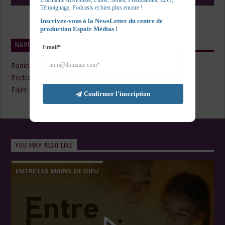
L’actualité Adventiste, Films, Series, Prédications, EDS, 
Témoignage, Podcasts et bien plus encore !
Inscrivez-vous à la NewsLetter du centre de 
production Espoir Médias !
NAVIGATE
Email*
Radio Live
Podcasts
Faire un Don
Confirmer l'inscription
YOU MAY ALSO LIKE
ENTRE LES MAINS DE DIEU