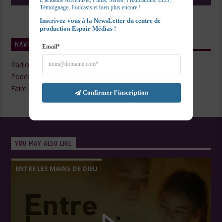
L’actualité Adventiste, Films, Series, Prédications, EDS, 
Témoignage, Podcasts et bien plus encore !
Inscrivez-vous à la NewsLetter du centre de 
production Espoir Médias !
NAVIGATE
Email*
Radio Live
Podcasts
Faire un Don
Confirmer l'inscription
YOU MAY ALSO LIKE
ENTRE LES MAINS DE DIEU