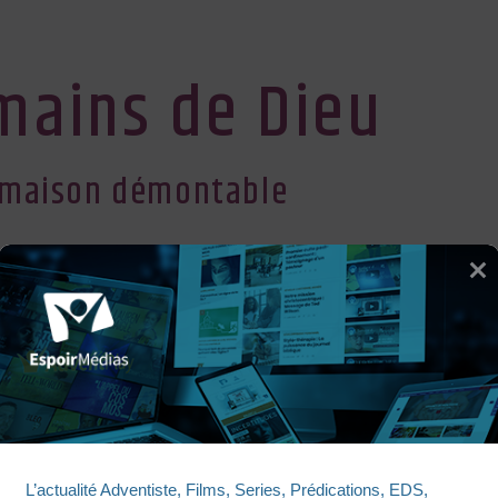
 mains de Dieu
 maison démontable
nté
ir Radio
ENTRE LES MAINS DE DIE
L’actualité Adventiste, Films, Series, Prédications, EDS, 