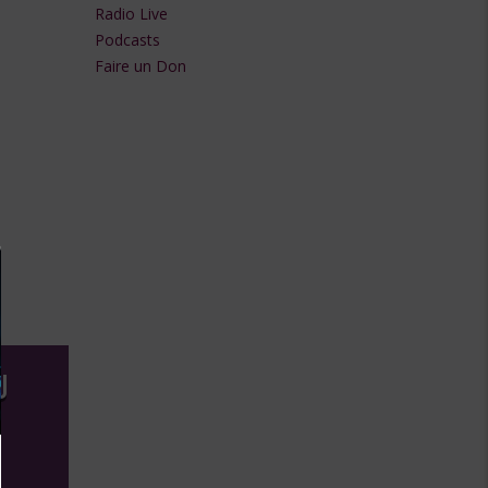
Radio Live
flèches
Podcasts
Faire un Don
haut/bas
pour
augmenter
ou
diminuer
le
volume.
U