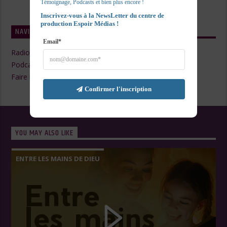
Témoignage, Podcasts et bien plus encore !
Inscrivez-vous à la NewsLetter du centre de 
production Espoir Médias !
NAVIGATE
Email*
Radio Live
Podcasts
Faire un Don
Confirmer l'inscription
YOU MAY ALSO LIKE
ENTRE LES MAINS DE DIEU