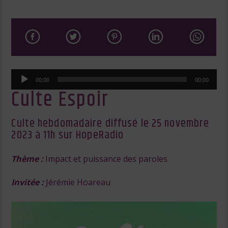
Lecteur
00:00
00:00
audio
Culte Espoir
Culte hebdomadaire diffusé le 25 novembre
2023 à 11h sur HopeRadio
Thème :
Impact et puissance des paroles
Invitée :
Jérémie Hoareau