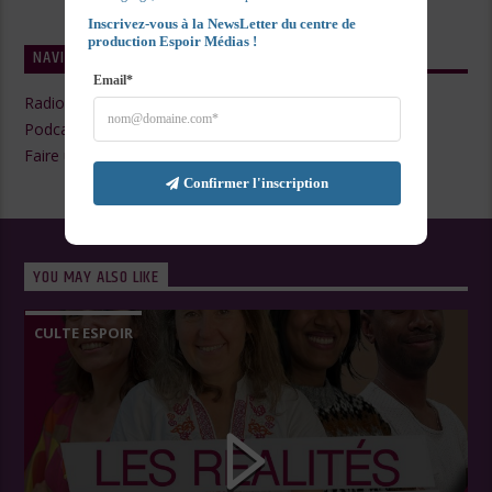
Inscrivez-vous à la NewsLetter du centre de 
production Espoir Médias !
NAVIGATE
Email*
Radio Live
Podcasts
Faire un Don
Confirmer l'inscription
YOU MAY ALSO LIKE
CULTE ESPOIR