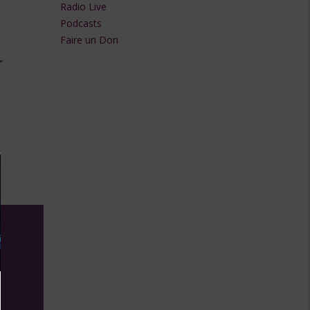
Radio Live
flèches
Podcasts
Faire un Don
haut/bas
r
pour
augmenter
ou
diminuer
le
volume.