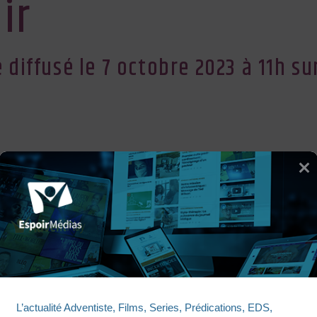
ir
diffusé le 7 octobre 2023 à 11h su
CULTE ESPOIR
L’actualité Adventiste, Films, Series, Prédications, EDS, 