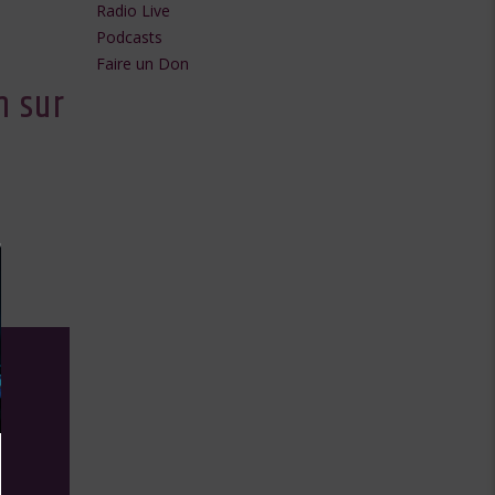
Radio Live
flèches
Podcasts
Faire un Don
haut/bas
h sur
pour
augmenter
ou
diminuer
le
volume.