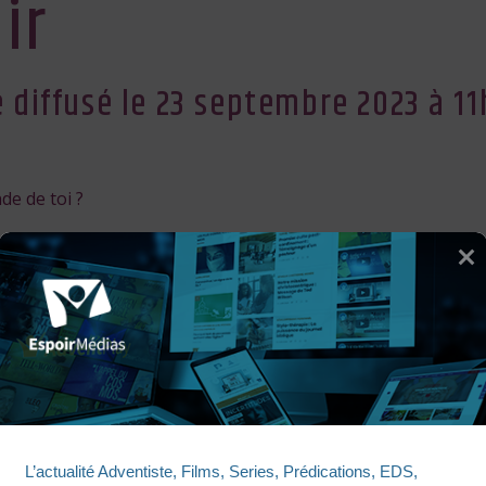
ir
diffusé le 23 septembre 2023 à 11
e de toi ?
CULTE ESPOIR
L’actualité Adventiste, Films, Series, Prédications, EDS, 