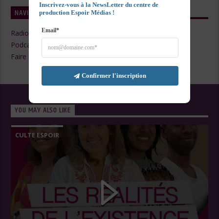
Inscrivez-vous à la NewsLetter du centre de 
NAVIGATE
production Espoir Médias !
Email*
Radio Live
Podcasts
Faire un Don
Confirmer l'inscription
YOU MAY ALSO LIKE
CULTE ESPOIR