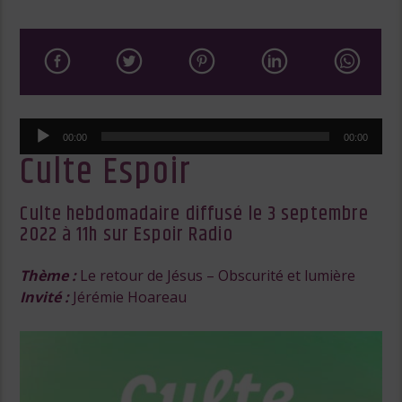
Lecteur
00:00
00:00
audio
Culte Espoir
Culte hebdomadaire diffusé le 3 septembre
2022 à 11h sur Espoir Radio
Thème :
Le retour de Jésus – Obscurité et lumière
Invité :
Jérémie Hoareau