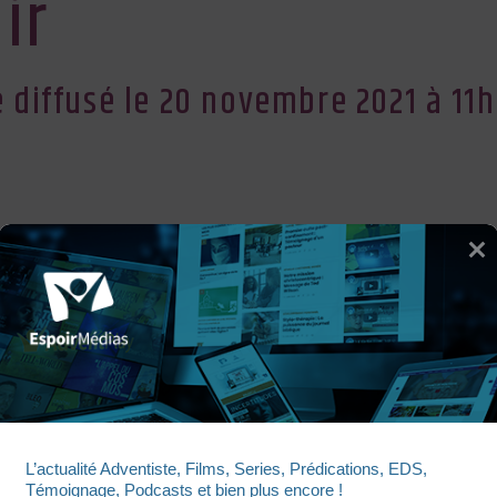
ir
diffusé le 20 novembre 2021 à 11h
CULTE ESPOIR
L’actualité Adventiste, Films, Series, Prédications, EDS, 
Témoignage, Podcasts et bien plus encore !