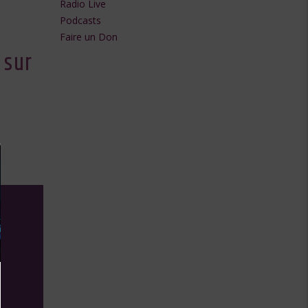
Radio Live
flèches
Podcasts
Faire un Don
haut/bas
 sur
pour
augmenter
ou
diminuer
le
volume.