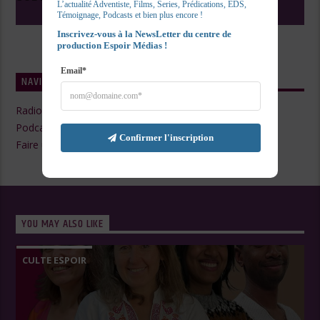
L’actualité Adventiste, Films, Series, Prédications, EDS, 
Témoignage, Podcasts et bien plus encore !
Inscrivez-vous à la NewsLetter du centre de 
production Espoir Médias !
Email*
NAVIGATE
Radio Live
Podcasts
Confirmer l'inscription
Faire un Don
YOU MAY ALSO LIKE
CULTE ESPOIR