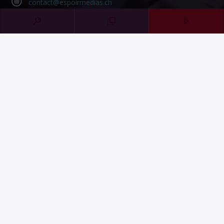
contact@espoirmedias.ch
Contact Form
SOUTENIR HOPERADIO
Faire un don
Share on LinkedIn
Share on WhatsApp
MENTIONS LÉGALES
CONFIDENTIALITÉ
©2023 HopeRadio