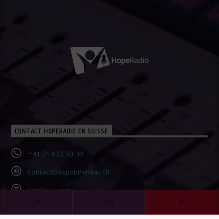
CONTACT HOPERADIO EN SUISSE
+41 21 632 50 30‬
contact@espoirmedias.ch
Contact Form