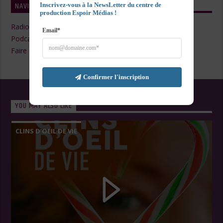
NAVIGATE
Inscrivez-vous à la NewsLetter du centre de 
production Espoir Médias !
Radio Live
Email*
Podcasts
Faire un Don
Confirmer l'inscription
YOU MAY ALSO LIKE
CLINS D’OEIL DE VIE